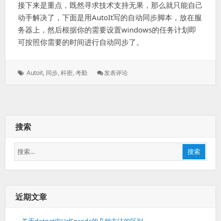
接下来是重点，既然寻求技术支持无果，那么就只能自己
动手解决了，下面是用AutoIt写的自动同步脚本，放在服
务器上，然后根据你的需要设置windows的任务计划即
可按照你需要的时间进行自动同步了。
标
: 科
Autoit
,
同步
,
科密
,
考勤
发表评论
签：
密
A1
考
勤
自
搜索
动
同
搜
步
搜索
索：
近期文章