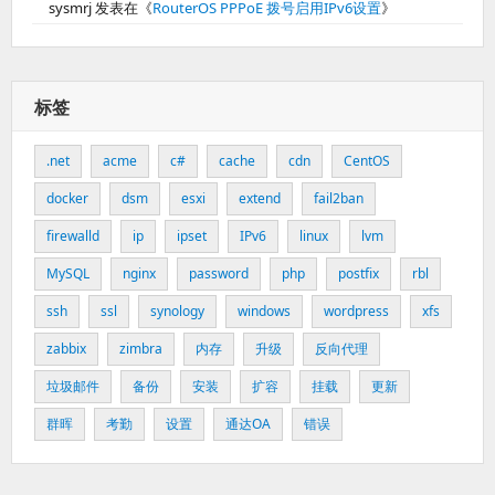
sysmrj
发表在《
RouterOS PPPoE 拨号启用IPv6设置
》
标签
.net
acme
c#
cache
cdn
CentOS
docker
dsm
esxi
extend
fail2ban
firewalld
ip
ipset
IPv6
linux
lvm
MySQL
nginx
password
php
postfix
rbl
ssh
ssl
synology
windows
wordpress
xfs
zabbix
zimbra
内存
升级
反向代理
垃圾邮件
备份
安装
扩容
挂载
更新
群晖
考勤
设置
通达OA
错误