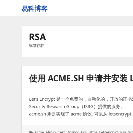
易科博客
RSA
标签存档
使用 ACME.SH 申请并安装 LE
Let’s Encrypt 是一个免费的，自动化的，开放的证
Security Research Group（ISRG）提供的服务。
acme.sh 则是实现了 acme 协议, 可以从 letsencr
标
Acme
,
Aliyun
,
Cert
,
Dnspod
,
Ecc
,
Https
,
Letsencrypt
,
Rsa
,
Ssl