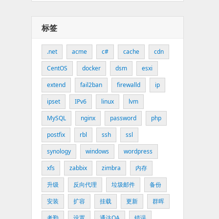
标签
.net
acme
c#
cache
cdn
CentOS
docker
dsm
esxi
extend
fail2ban
firewalld
ip
ipset
IPv6
linux
lvm
MySQL
nginx
password
php
postfix
rbl
ssh
ssl
synology
windows
wordpress
xfs
zabbix
zimbra
内存
升级
反向代理
垃圾邮件
备份
安装
扩容
挂载
更新
群晖
考勤
设置
通达OA
错误