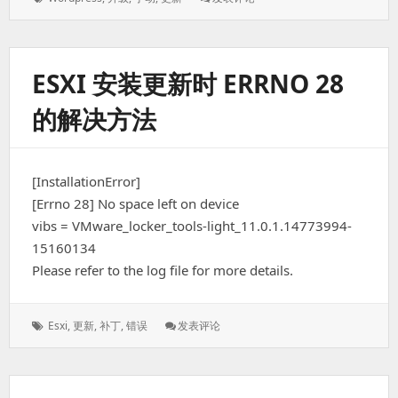
签：
手
动
更
新
ESXI 安装更新时 ERRNO 28
的解决方法
[InstallationError]
[Errno 28] No space left on device
vibs = VMware_locker_tools-light_11.0.1.14773994-
15160134
Please refer to the log file for more details.
标
: ESXi
Esxi
,
更新
,
补丁
,
错误
发表评论
签：
安
装
更
新