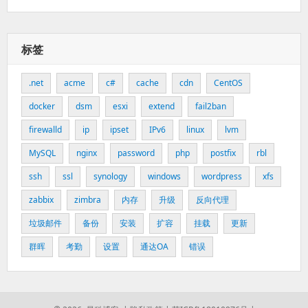
标签
.net
acme
c#
cache
cdn
CentOS
docker
dsm
esxi
extend
fail2ban
firewalld
ip
ipset
IPv6
linux
lvm
MySQL
nginx
password
php
postfix
rbl
ssh
ssl
synology
windows
wordpress
xfs
zabbix
zimbra
内存
升级
反向代理
垃圾邮件
备份
安装
扩容
挂载
更新
群晖
考勤
设置
通达OA
错误