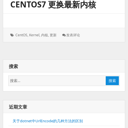
CENTOS7 更换最新内核
时
Errno
28
的
解
决
标
: CentOS7
CentOS
,
Kernel
,
内核
,
更新
发表评论
方
签：
更
法
换
最
新
内
搜索
核
搜
搜索
索：
近期文章
关于dotnet中UrlEncode的几种方法的区别