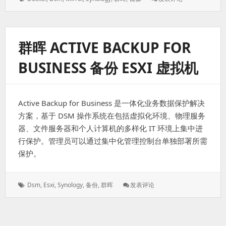
签：
晖
Docker
国
内
群晖 ACTIVE BACKUP FOR
下
载
BUSINESS 备份 ESXI 虚拟机
加
速
Active Backup for Business 是一体化业务数据保护解决
方案，基于 DSM 操作系统在包括虚拟化环境、物理服务
器、文件服务器和个人计算机的多样化 IT 环境上集中进
行保护。管理员可以通过集中化管理控制台单独部署所需
保护。
标
: 群
Dsm
,
Esxi
,
Synology
,
备份
,
群晖
发表评论
签：
晖
Active
Backup
For