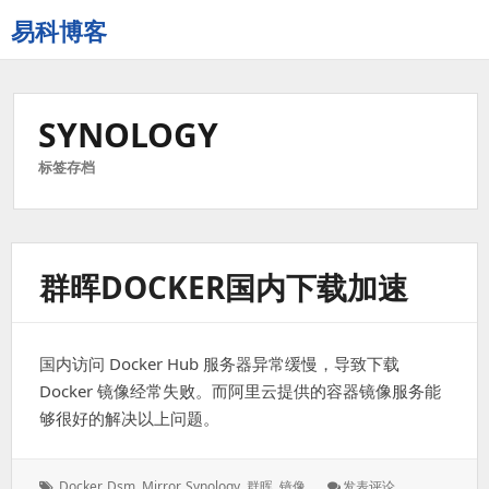
易科博客
SYNOLOGY
标签存档
群晖DOCKER国内下载加速
国内访问 Docker Hub 服务器异常缓慢，导致下载
Docker 镜像经常失败。而阿里云提供的容器镜像服务能
够很好的解决以上问题。
标
: 群
Docker
,
Dsm
,
Mirror
,
Synology
,
群晖
,
镜像
发表评论