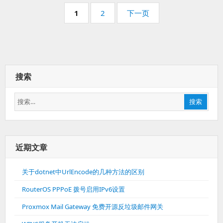
教
分
程
页
页
页
1
2
下一页
码：
码：
搜索
搜
搜索
索：
近期文章
关于dotnet中UrlEncode的几种方法的区别
RouterOS PPPoE 拨号启用IPv6设置
Proxmox Mail Gateway 免费开源反垃圾邮件网关