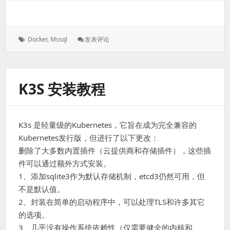
题
汇
总
标
: Docker
Docker
,
Mssql
发表评论
签：
下
安
装
MSSQL
K3S 安装教程
K3s 是轻量级的Kubernetes，它旨在成为完全兼容的
Kubernetes发行版，但进行了以下更改：
删除了大多数内置插件（云提供商和存储插件），这些插
件可以通过额外方式安装。
1、添加sqlite3作为默认存储机制，etcd3仍然可用，但
不是默认值。
2、封装在简单的启动程序中，可以处理TLS和许多其它
的选项。
3、几乎没有操作系统依赖性（仅需要健全的内核和