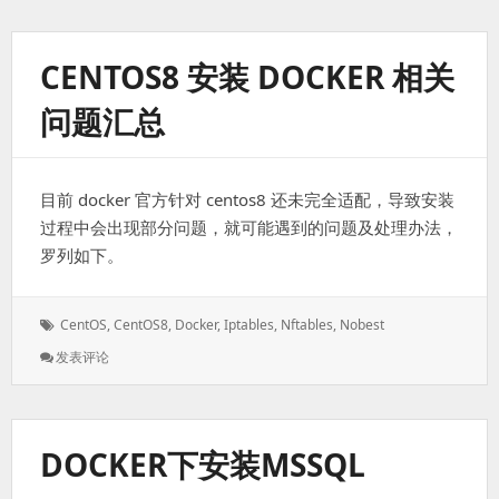
器
内
中
CENTOS8 安装 DOCKER 相关
文
显
问题汇总
示
乱
码
目前 docker 官方针对 centos8 还未完全适配，导致安装
过程中会出现部分问题，就可能遇到的问题及处理办法，
罗列如下。
标
CentOS
,
CentOS8
,
Docker
,
Iptables
,
Nftables
,
Nobest
签：
: CentOS8
发表评论
安
装
Docker
相
DOCKER下安装MSSQL
关
问