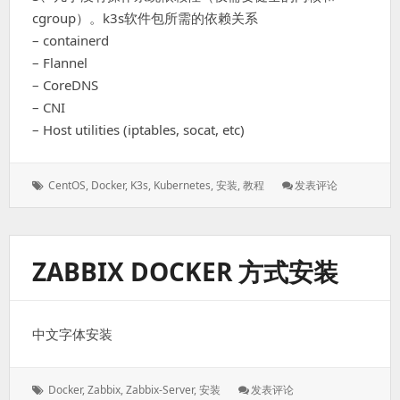
cgroup）。k3s软件包所需的依赖关系
– containerd
– Flannel
– CoreDNS
– CNI
– Host utilities (iptables, socat, etc)
标
: K3s
CentOS
,
Docker
,
K3s
,
Kubernetes
,
安装
,
教程
发表评论
签：
安
装
教
程
ZABBIX DOCKER 方式安装
中文字体安装
标
: Zabbix
Docker
,
Zabbix
,
Zabbix-Server
,
安装
发表评论