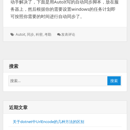
动手解决了，下面是用AutoIt写的自动同步脚本，放在服
务器上，然后根据你的需要设置windows的任务计划即
可按照你需要的时间进行自动同步了。
标
: 科
Autoit
,
同步
,
科密
,
考勤
发表评论
签：
密
A1
考
勤
自
搜索
动
同
搜
步
搜索
索：
近期文章
关于dotnet中UrlEncode的几种方法的区别