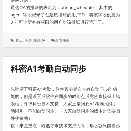
解决方法：
通达OA的排班的表名为：attend_schedule ，其中的
agent 字段记录了创建该排班的用户ID，将该字段设置为
0 即可让所有有权限的用户对该排班进行管理了。
标
: 解
排班
,
考勤
,
通达OA
发表评论
签：
决
通
达
OA
科密A1考勤自动同步
排
班
管
理
先吐槽下科密A1考勤，软件其实是自带有自动同步的功
别
人
能的，但是设置后软件在同步的时间点后竟然直接弹出错
无
误框，寻求科密技术支持，人家直接回复A1考勤只能手
法
动同步，不能自动同步。（人家自动同步的版本是需要另
查
外收费的）
看
修
接下来是重点，既然寻求技术支持无果，那么就只能自己
改