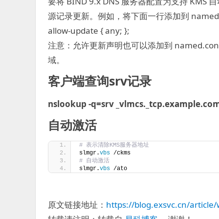
要将 BIND 9.x DNS 服务器配置为支持 KM
源记录更新。例如，将下面一行添加到 named.con
allow-update { any; };
注意：允许更新声明也可以添加到 named.conf
域。
客户端查询srv记录
nslookup -q=srv _vlmcs._tcp.example.co
自动激活
# 表示清除KMS服务器地址
slmgr.
vbs
 /ckms
# 自动激活
slmgr.
vbs
 /ato
原文链接地址：
https://blog.exsvc.cn/articl