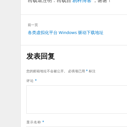
转载请注明：转载自
易科博客
，谢谢！
文
前一页
章
上
各类虚拟化平台 Windows 驱动下载地址
导
一
航
篇：
发表回复
您的邮箱地址不会被公开。
必填项已用
*
标注
评论
*
显示名称
*