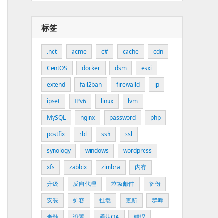
标签
.net
acme
c#
cache
cdn
CentOS
docker
dsm
esxi
extend
fail2ban
firewalld
ip
ipset
IPv6
linux
lvm
MySQL
nginx
password
php
postfix
rbl
ssh
ssl
synology
windows
wordpress
xfs
zabbix
zimbra
内存
升级
反向代理
垃圾邮件
备份
安装
扩容
挂载
更新
群晖
考勤
设置
通达OA
错误