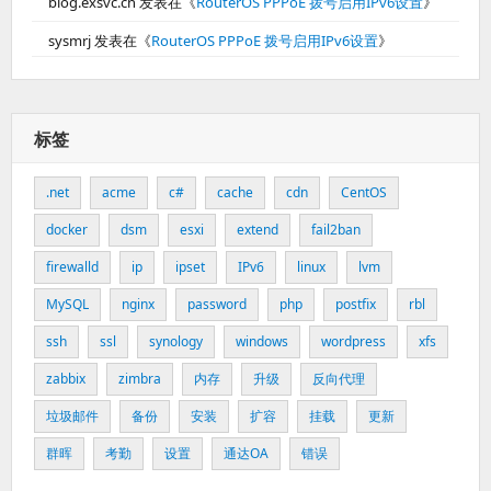
blog.exsvc.cn
发表在《
RouterOS PPPoE 拨号启用IPv6设置
》
sysmrj
发表在《
RouterOS PPPoE 拨号启用IPv6设置
》
标签
.net
acme
c#
cache
cdn
CentOS
docker
dsm
esxi
extend
fail2ban
firewalld
ip
ipset
IPv6
linux
lvm
MySQL
nginx
password
php
postfix
rbl
ssh
ssl
synology
windows
wordpress
xfs
zabbix
zimbra
内存
升级
反向代理
垃圾邮件
备份
安装
扩容
挂载
更新
群晖
考勤
设置
通达OA
错误