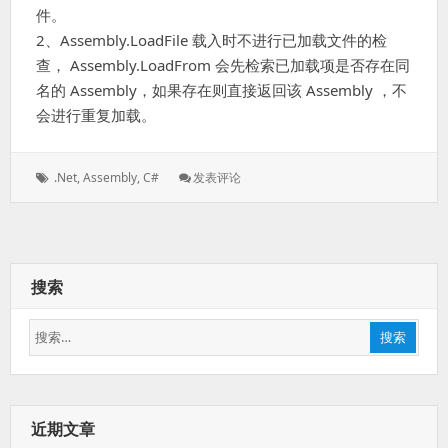
件。
2、Assembly.LoadFile 载入时不进行已加载文件的检
查， Assembly.LoadFrom 会先检索已加载项是否存在同
名的 Assembly，如果存在则直接返回该 Assembly ，不
会进行重复加载。
标
: .net
.net
,
Assembly
,
C#
发表评论
签：
中
Assembly.LoadFrom
和
Assembly.LoadFile
的
搜索
区
别
搜
搜索
索：
近期文章