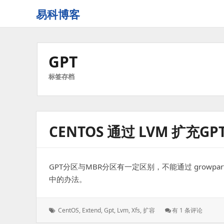
易科博客
GPT
标签存档
CENTOS 通过 LVM 扩充G
GPT分区与MBR分区有一定区别，不能通过 grow
中的办法。
标
CentOS
CentOS
,
Extend
,
Gpt
,
Lvm
,
Xfs
,
扩容
有 1 条评论
签：
通