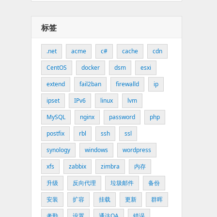
标签
.net
acme
c#
cache
cdn
CentOS
docker
dsm
esxi
extend
fail2ban
firewalld
ip
ipset
IPv6
linux
lvm
MySQL
nginx
password
php
postfix
rbl
ssh
ssl
synology
windows
wordpress
xfs
zabbix
zimbra
内存
升级
反向代理
垃圾邮件
备份
安装
扩容
挂载
更新
群晖
考勤
设置
通达OA
错误