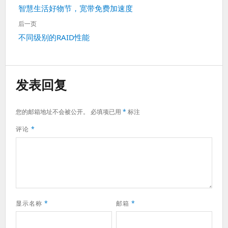
章
上
智慧生活好物节，宽带免费加速度
导
一
航
后一页
篇：
下
不同级别的RAID性能
一
篇：
发表回复
您的邮箱地址不会被公开。
必填项已用
*
标注
评论
*
显示名称
*
邮箱
*