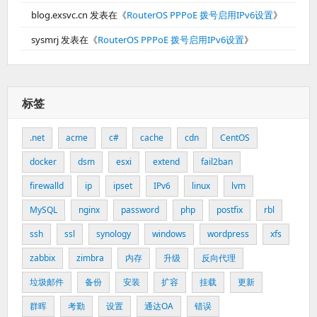
blog.exsvc.cn
发表在《
RouterOS PPPoE 拨号启用IPv6设置
》
sysmrj
发表在《
RouterOS PPPoE 拨号启用IPv6设置
》
标签
.net
acme
c#
cache
cdn
CentOS
docker
dsm
esxi
extend
fail2ban
firewalld
ip
ipset
IPv6
linux
lvm
MySQL
nginx
password
php
postfix
rbl
ssh
ssl
synology
windows
wordpress
xfs
zabbix
zimbra
内存
升级
反向代理
垃圾邮件
备份
安装
扩容
挂载
更新
群晖
考勤
设置
通达OA
错误